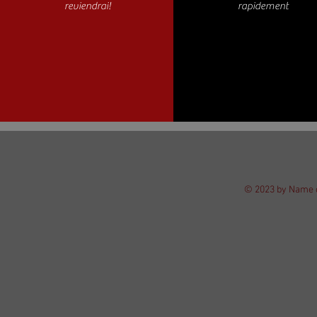
reviendrai!
rapidement
© 2023 by Name o