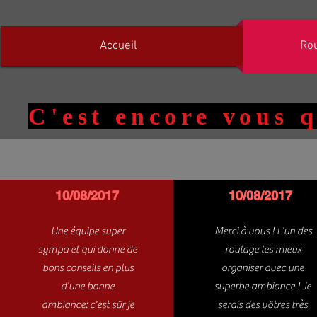
Accueil
Ro
C'est encore vous q
10/08/2017
10/08/2017
Une équipe super
Merci à vous ! L'un des
sympa et qui donne de
roulage les mieux
bons conseils en plus
organiser avec une
d'une bonne
superbe ambiance ! Je
ambiance: c'est sûr je
serais des vôtres très