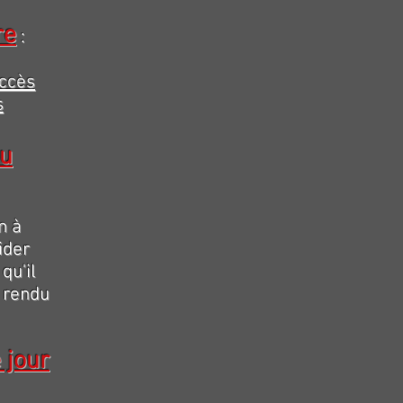
re
:
accès
s
du
n à
ider
qu'il
a rendu
 jour