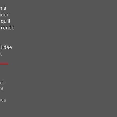
n à
ider
qu'il
a rendu
alidée
t
ut-
nt
ous