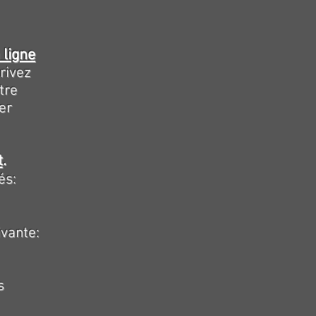
 ligne
rivez
tre
er
t
.
és:
ivante:
s