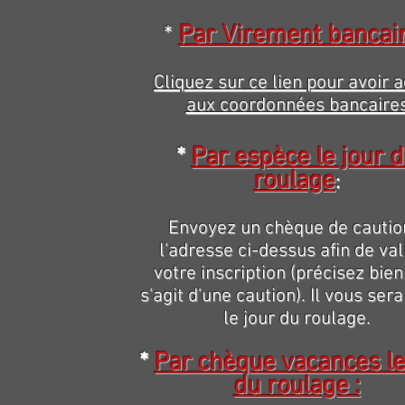
*
Par Virement bancai
Cliquez sur ce lien pour avoir 
aux coordonnées bancaire
*
Par espèce le jour 
roulage
:
Envoyez un chèque de cautio
l'adresse ci-dessus afin de val
votre inscription (précisez bien 
s'agit d'une caution). Il vous ser
le jour du roulage.
*
Par chèque vacances le
du roulage :